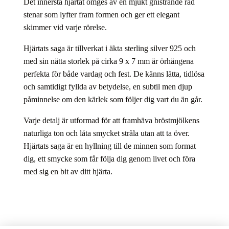
Det innersta hjärtat omges av en mjukt gnistrande rad
stenar som lyfter fram formen och ger ett elegant
skimmer vid varje rörelse.
Hjärtats saga är tillverkat i äkta sterling silver 925
och
m
ed sin nätta storlek på cirka 9 x 7 mm är örhängena
perfekta för både vardag och fest. De känns lätta, tidlösa
och samtidigt fyllda av betydelse, en subtil men djup
påminnelse om den kärlek som följer dig vart du än går.
Varje detalj är utformad för att framhäva bröstmjölkens
naturliga ton och låta smycket stråla utan att ta över.
Hjärtats saga är en hyllning till de minnen som format
dig, ett smycke som får följa dig genom livet och föra
med sig en bit av ditt hjärta.