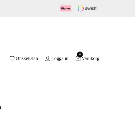
0
Önskelistan
Logga in
Varukorg
t