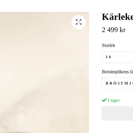
Kärlek
2 499 kr
Storlek
16
Bröstmjölkens f
BRÖSTMJ
I lager