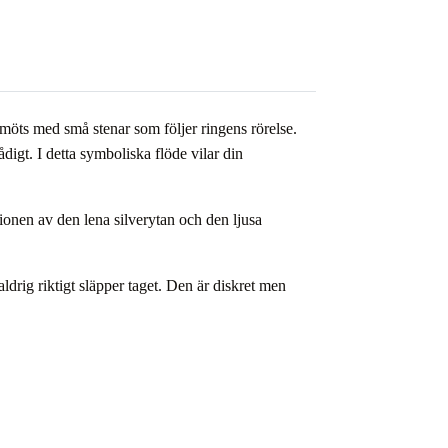
möts med små stenar som följer ringens rörelse.
igt. I detta symboliska flöde vilar din
tionen av den lena silverytan och den ljusa
ldrig riktigt släpper taget. Den är diskret men