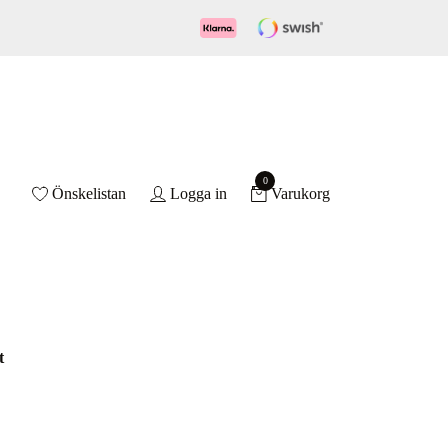
0
Önskelistan
Logga in
Varukorg
t