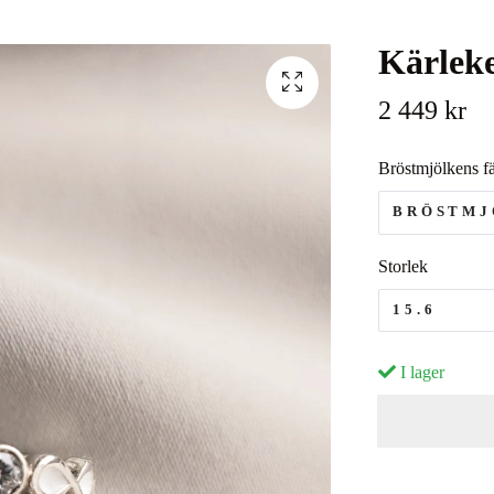
Kärleke
2 449 kr
Bröstmjölkens f
BRÖSTMJ
Storlek
15.6
I lager