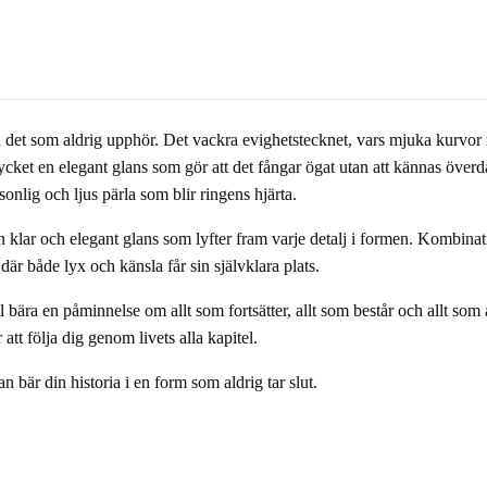
a det som aldrig upphör. Det vackra evighetstecknet, vars mjuka kurvor 
ket en elegant glans som gör att det fångar ögat utan att kännas överdåd
sonlig och ljus pärla som blir ringens hjärta.
 en klar och elegant glans som lyfter fram varje detalj i formen. Kombina
där både lyx och känsla får sin självklara plats.
bära en påminnelse om allt som fortsätter, allt som består och allt som a
att följa dig genom livets alla kapitel.
 bär din historia i en form som aldrig tar slut.