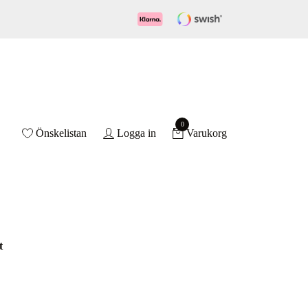
0
Önskelistan
Logga in
Varukorg
t