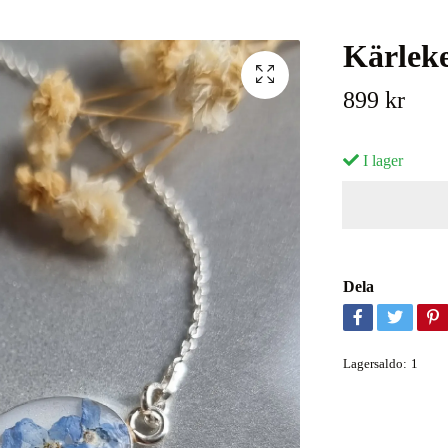
Kärleke
899 kr
I lager
Dela
Lagersaldo:
1