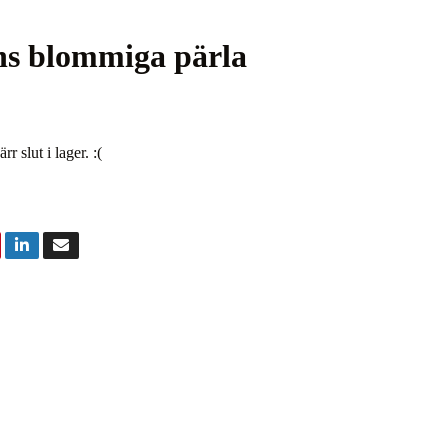
ns blommiga pärla
r slut i lager. :(