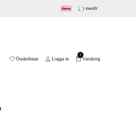
0
Önskelistan
Logga in
Varukorg
t