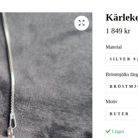
Kärleke
1 849 kr
Material
SILVER 9
Bröstmjölks färg
BRÖSTMJ
Motiv
RUTER
I lager