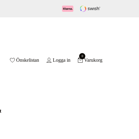
0
Önskelistan
Logga in
Varukorg
t