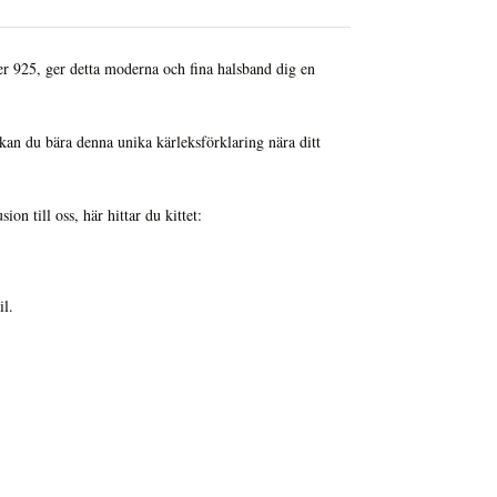
lver 925, ger detta moderna och fina halsband dig en
kan du bära denna unika kärleksförklaring nära ditt
on till oss, här hittar du kittet:
il.