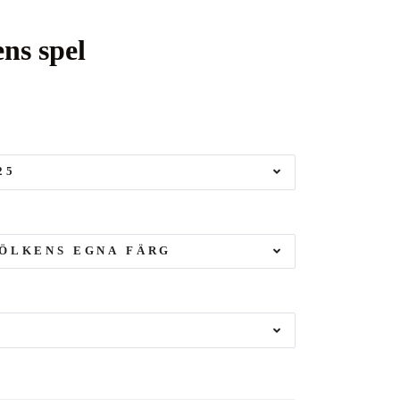
ns spel
25
ÖLKENS EGNA FÄRG