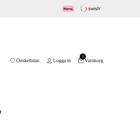
0
Önskelistan
Logga in
Varukorg
t