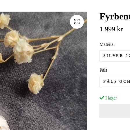
Fyrbent
1 999 kr
Material
SILVER 9
Päls
PÄLS OC
I lager