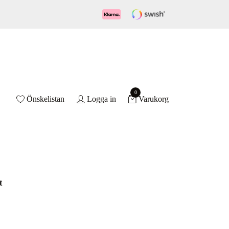
0
Önskelistan
Logga in
Varukorg
t