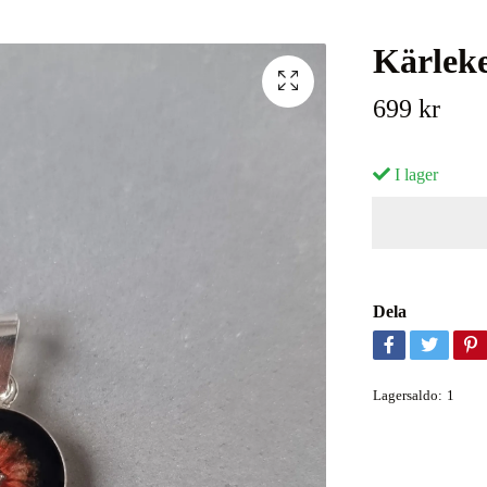
Kärlek
699 kr
I lager
Dela
Lagersaldo:
1