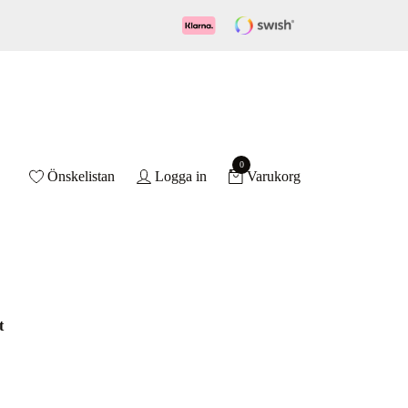
0
Önskelistan
Logga in
Varukorg
t